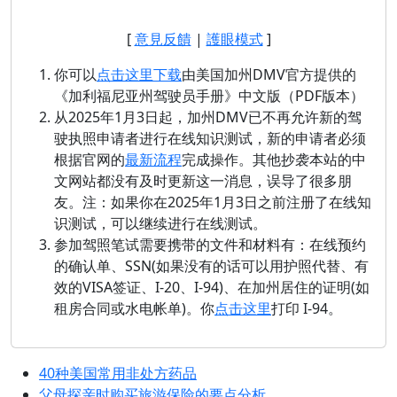
[
意見反饋
|
護眼模式
]
你可以
点击这里下载
由美国加州DMV官方提供的
《加利福尼亚州驾驶员手册》中文版（PDF版本）
从2025年1月3日起，加州DMV已不再允许新的驾
驶执照申请者进行在线知识测试，新的申请者必须
根据官网的
最新流程
完成操作。其他抄袭本站的中
文网站都没有及时更新这一消息，误导了很多朋
友。注：如果你在2025年1月3日之前注册了在线知
识测试，可以继续进行在线测试。
参加驾照笔试需要携带的文件和材料有：在线预约
的确认单、SSN(如果没有的话可以用护照代替、有
效的VISA签证、I-20、I-94)、在加州居住的证明(如
租房合同或水电帐单)。你
点击这里
打印 I-94。
40种美国常用非处方药品
父母探亲时购买旅游保险的要点分析