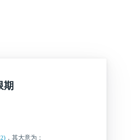
限期
(2)
，其大意为：