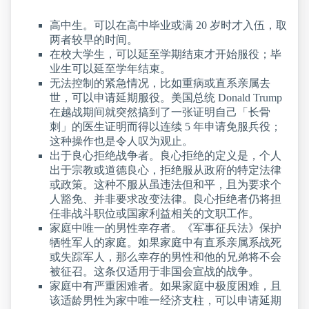
高中生。可以在高中毕业或满 20 岁时才入伍，取
两者较早的时间。
在校大学生，可以延至学期结束才开始服役；毕
业生可以延至学年结束。
无法控制的紧急情况，比如重病或直系亲属去
世，可以申请延期服役。美国总统 Donald Trump
在越战期间就突然搞到了一张证明自己「长骨
刺」的医生证明而得以连续 5 年申请免服兵役；
这种操作也是令人叹为观止。
出于良心拒绝战争者。良心拒绝的定义是，个人
出于宗教或道德良心，拒绝服从政府的特定法律
或政策。这种不服从虽违法但和平，且为要求个
人豁免、并非要求改变法律。良心拒绝者仍将担
任非战斗职位或国家利益相关的文职工作。
家庭中唯一的男性幸存者。《军事征兵法》保护
牺牲军人的家庭。如果家庭中有直系亲属系战死
或失踪军人，那么幸存的男性和他的兄弟将不会
被征召。这条仅适用于非国会宣战的战争。
家庭中有严重困难者。如果家庭中极度困难，且
该适龄男性为家中唯一经济支柱，可以申请延期