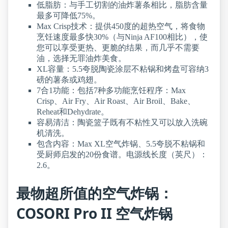
低脂肪：与手工切割的油炸薯条相比，脂肪含量
最多可降低75%。
Max Crisp技术：提供450度的超热空气，将食物
烹饪速度最多快30%（与Ninja AF100相比），使
您可以享受更热、更脆的结果，而几乎不需要
油，选择无罪油炸美食。
XL容量：5.5夸脱陶瓷涂层不粘锅和烤盘可容纳3
磅的薯条或鸡翅。
7合1功能：包括7种多功能烹饪程序：Max
Crisp、Air Fry、Air Roast、Air Broil、Bake、
Reheat和Dehydrate。
容易清洁：陶瓷篮子既有不粘性又可以放入洗碗
机清洗。
包含内容：Max XL空气炸锅、5.5夸脱不粘锅和
受厨师启发的20份食谱。电源线长度（英尺）：
2.6。
最物超所值的空气炸锅：
COSORI Pro II 空气炸锅